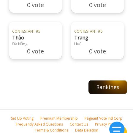
0 vote
0 vote
CONTESTANT #5
CONTESTANT #6
Thảo
Trang
Đà Nẵng
Huế
0 vote
0 vote
Rankings
Set Up Voting
Premium Membership
Pageant Vote Intl Corp
Frequently Asked Questions
Contact Us
Privacy Policy
Terms & Conditions
Data Deletion