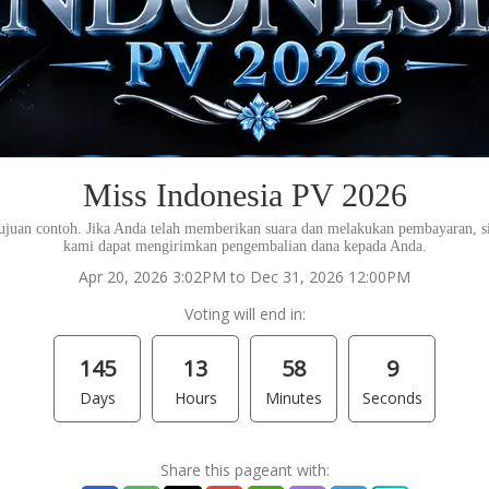
Miss Indonesia PV 2026
ujuan contoh. Jika Anda telah memberikan suara dan melakukan pembayaran, s
kami dapat mengirimkan pengembalian dana kepada Anda.
Apr 20, 2026 3:02PM to Dec 31, 2026 12:00PM
Voting will end in:
145
13
58
9
Days
Hours
Minutes
Seconds
Share this pageant with: