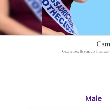
Camp
Cette année, ils sont dix finalis
Male