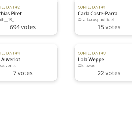
TESTANT #2
CONTESTANT #1
hias Piret
Carla Coste-Parra
th__19_
@carla.cospaofficiel
694 votes
15 votes
TESTANT #4
CONTESTANT #3
 Auverlot
Lola Weppe
auverlot
@lolawpe
7 votes
22 votes