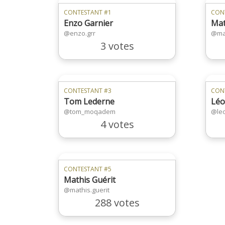
CONTESTANT #1
CON
Enzo Garnier
Mat
@enzo.grr
@ma
3 votes
CONTESTANT #3
CON
Tom Lederne
Léo
@tom_moqadem
@leo
4 votes
CONTESTANT #5
Mathis Guérit
@mathis.guerit
288 votes