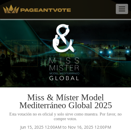
Togg
navig
Miss & Míster Model
Mediterráneo Global 2025
Esta votación no es oficial y solo sirve como muestra. Por favor, no
compre votos.
Jun 15, 2025 12:00AM to Nov 16, 2025 12:00PM