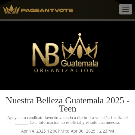
Togg
navig
Nuestra Belleza Guatemala 2025 -
Teen
Apoya a tu candidato favorito votando a diario. La votación finaliza el
______. Esta información no es oficial y es solo una muestra.
Apr 14, 2025 12:00PM to Apr 30, 2025 12:23PM